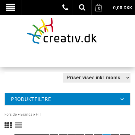
0,00
DKK
0
PRODUKTFILTRE
Forside
»
Brands
»
FTI