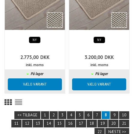
NY
NY
2.775,00
DKK
3.200,00
DKK
inkl. moms
inkl. moms
På lager
På lager
<< TILBAGE
1
2
3
4
5
6
7
8
9
10
11
12
13
14
15
16
17
18
19
20
21
22
NÆSTE >>