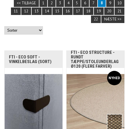
<< TILBAGE
1
2
3
4
5
6
7
8
9
10
11
12
13
14
15
16
17
18
19
20
21
22
NÆSTE >>
FTI - ECO STRUCTURE -
FTI - ECO SOFT -
RUNDT
VINKELBESLAG (SORT)
TÆPPE/STOLEUNDERLAG
Ø120 (FLERE FARVER)