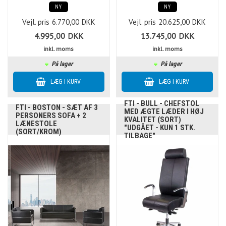
NY
NY
Vejl. pris
6.770,00
DKK
Vejl. pris
20.625,00
DKK
4.995,00
DKK
13.745,00
DKK
inkl. moms
inkl. moms
På lager
På lager
FTI - BULL - CHEFSTOL
FTI - BOSTON - SÆT AF 3
MED ÆGTE LÆDER I HØJ
PERSONERS SOFA + 2
KVALITET (SORT)
LÆNESTOLE
"UDGÅET - KUN 1 STK.
(SORT/KROM)
TILBAGE"