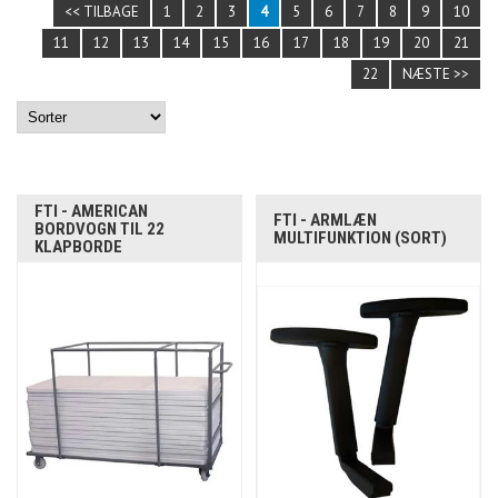
<< TILBAGE
1
2
3
4
5
6
7
8
9
10
11
12
13
14
15
16
17
18
19
20
21
22
NÆSTE >>
FTI - AMERICAN
FTI - ARMLÆN
BORDVOGN TIL 22
MULTIFUNKTION (SORT)
KLAPBORDE