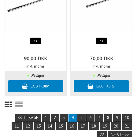
NY
NY
90,00
DKK
70,00
DKK
inkl. moms
inkl. moms
På lager
På lager
<< TILBAGE
1
2
3
4
5
6
7
8
9
10
11
12
13
14
15
16
17
18
19
20
21
22
NÆSTE >>