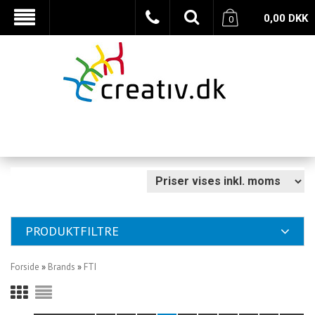
0,00
DKK
0
PRODUKTFILTRE
Forside
»
Brands
»
FTI