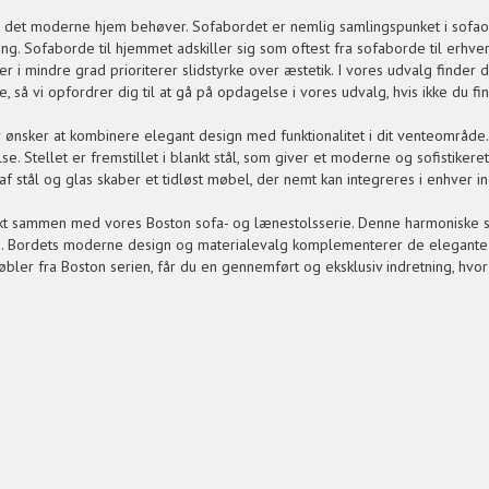
r, det moderne hjem behøver. Sofabordet er nemlig samlingspunket i sofao
ing. Sofaborde til hjemmet adskiller sig som oftest fra sofaborde til erhve
er i mindre grad prioriterer slidstyrke over æstetik. I vores udvalg finder 
, så vi opfordrer dig til at gå på opdagelse i vores udvalg, hvis ikke du 
er ønsker at kombinere elegant design med funktionalitet i dit venteområd
. Stellet er fremstillet i blankt stål, som giver et moderne og sofistiker
af stål og glas skaber et tidløst møbel, der nemt kan integreres i enhver in
fekt sammen med vores Boston sofa- og lænestolsserie. Denne harmoniske
. Bordets moderne design og materialevalg komplementerer de elegante l
ler fra Boston serien, får du en gennemført og eksklusiv indretning, hvor