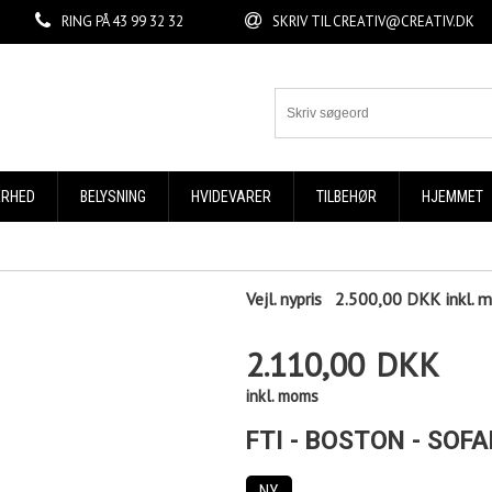
RING PÅ
43 99 32 32
SKRIV TIL
CREATIV@CREATIV.DK
ERHED
BELYSNING
HVIDEVARER
TILBEHØR
HJEMMET
Vejl. nypris
2.500,00 DKK
inkl.
2.110,00
DKK
inkl. moms
FTI - BOSTON - SOF
NY