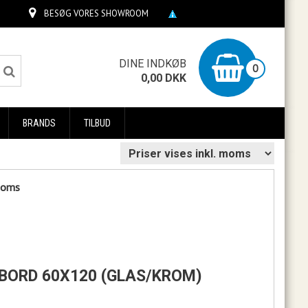
BESØG VORES SHOWROOM
0
DINE INDKØB
0
0,00
DKK
BRANDS
TILBUD
 moms
ABORD 60X120 (GLAS/KROM)