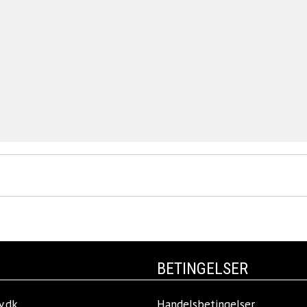
BETINGELSER
v.dk
Handelsbetingelser