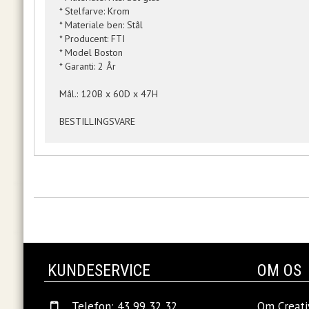
* Stelfarve: Krom
* Materiale ben: Stål
* Producent: FTI
* Model Boston
* Garanti: 2 År
Mål.: 120B x 60D x 47H
BESTILLINGSVARE
KUNDESERVICE
OM OS
Telefon: 43 99 32 32
Om Creati