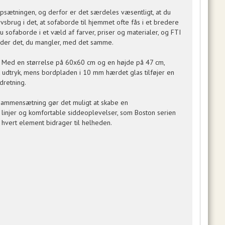
psætningen, og derfor er det særdeles væsentligt, at du
rvsbrug i det, at sofaborde til hjemmet ofte fås i et bredere
du sofaborde i et væld af farver, priser og materialer, og FTI
finder det, du mangler, med det samme.
e. Med en størrelse på 60x60 cm og en højde på 47 cm,
et udtryk, mens bordpladen i 10 mm hærdet glas tilføjer en
dretning.
 sammensætning gør det muligt at skabe en
injer og komfortable siddeoplevelser, som Boston serien
 hvert element bidrager til helheden.