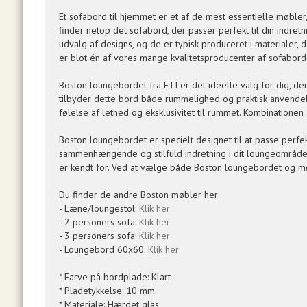
Et sofabord til hjemmet er et af de mest essentielle møble
finder netop det sofabord, der passer perfekt til din indretn
udvalg af designs, og de er typisk produceret i materialer, d
er blot én af vores mange kvalitetsproducenter af sofaborde
Boston loungebordet fra FTI er det ideelle valg for dig, d
tilbyder dette bord både rummelighed og praktisk anvendelse
følelse af lethed og eksklusivitet til rummet. Kombinationen 
Boston loungebordet er specielt designet til at passe per
sammenhængende og stilfuld indretning i dit loungeområde
er kendt for. Ved at vælge både Boston loungebordet og møb
Du finder de andre Boston møbler her:
- Læne/loungestol:
Klik her
- 2 personers sofa:
Klik her
- 3 personers sofa:
Klik her
- Loungebord 60x60:
Klik her
* Farve på bordplade: Klart
* Pladetykkelse: 10 mm
* Materiale: Hærdet glas