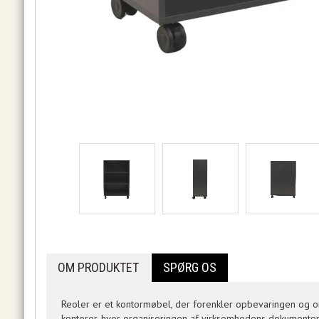
OM PRODUKTET
SPØRG OS
Reoler er et kontormøbel, der forenkler opbevaringen og or
kontorer, hvor organiseringen af virksomhedens dokumenter 