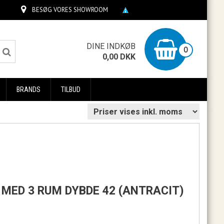
BESØG VORES SHOWROOM
0
DINE INDKØB
0
0,00
DKK
BRANDS
TILBUD
L MED 3 RUM DYBDE 42 (ANTRACIT)