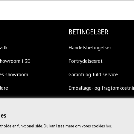
BETINGELSER
v.dk
Handelsbetingelser
showroom i 3D
Fortrydelsesret
res showroom
Garanti og fuld service
dere
Emballage- og fragtomkostni
llinger
Privatlivspolitik
ies
s
Opkøb af kontormøbler
tholde en funktionel side. Du kan læse mere om vores cookies
her
.
Vejledende priser