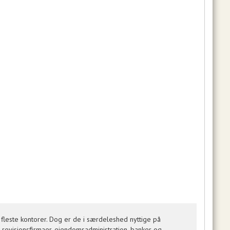
fleste kontorer. Dog er de i særdeleshed nyttige på
 revisionsfirmaer, ejendomsadministration, banker og