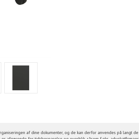
ganiseringen af dine dokumenter, og de kan derfor anvendes på langt de 
er afgørende for tidsbesparelse og overblik, såsom f.eks. advokatfirmaer,