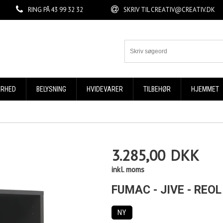
RING PÅ
43 99 32 32
SKRIV TIL
CREATIV@CREATIV.DK
ERHED
BELYSNING
HVIDEVARER
TILBEHØR
HJEMMET
3.285,00
DKK
inkl. moms
FUMAC - JIVE - REO
NY