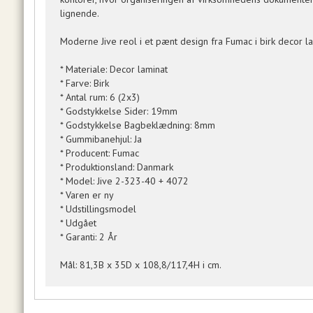
lignende.
Moderne Jive reol i et pænt design fra Fumac i birk decor
* Materiale: Decor laminat
* Farve: Birk
* Antal rum: 6 (2x3)
* Godstykkelse Sider: 19mm
* Godstykkelse Bagbeklædning: 8mm
* Gummibanehjul: Ja
* Producent: Fumac
* Produktionsland: Danmark
* Model: Jive 2-323-40 + 4072
* Varen er ny
* Udstillingsmodel
* Udgået
* Garanti: 2 År
Mål: 81,3B x 35D x 108,8/117,4H i cm.