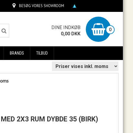
BESØG VORES SHOWROOM
0
DINE INDKØB
0
0,00
DKK
BRANDS
TILBUD
 moms
L MED 2X3 RUM DYBDE 35 (BIRK)