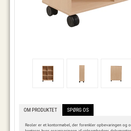
OM PRODUKTET
SPØRG OS
Reoler er et kontormøbel, der forenkler opbevaringen og or
kontorer, hvor organiseringen af virksomhedens dokumenter 