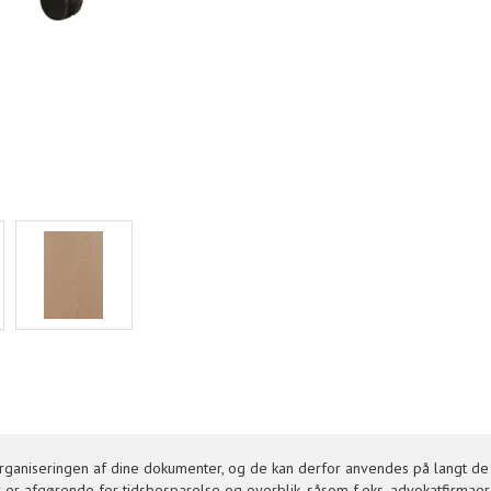
ganiseringen af dine dokumenter, og de kan derfor anvendes på langt de 
er afgørende for tidsbesparelse og overblik, såsom f.eks. advokatfirmaer,