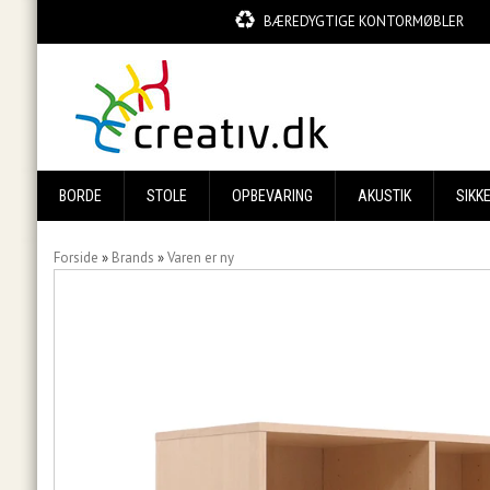
BÆREDYGTIGE KONTORMØBLER
BORDE
STOLE
OPBEVARING
AKUSTIK
SIKK
Forside
»
Brands
»
Varen er ny