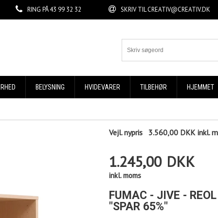
RING PÅ
43 99 32 32
SKRIV TIL
CREATIV@CREATIV.DK
ERHED
BELYSNING
HVIDEVARER
TILBEHØR
HJEMMET
Vejl. nypris
3.560,00 DKK
inkl.
1.245,00
DKK
inkl. moms
FUMAC - JIVE - REO
"SPAR 65%"