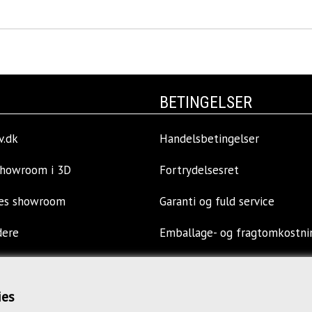
BETINGELSER
v.dk
Handelsbetingelser
showroom i 3D
Fortrydelsesret
res showroom
Garanti og fuld service
dere
Emballage- og fragtomkostni
llinger
Privatlivspolitik
ies
s
Opkøb af kontormøbler