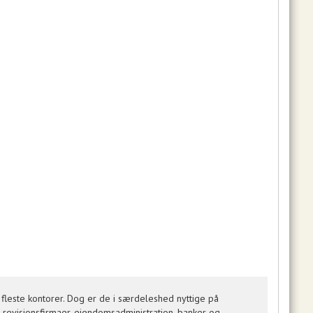
fleste kontorer. Dog er de i særdeleshed nyttige på
 revisionsfirmaer, ejendomsadministration, banker og