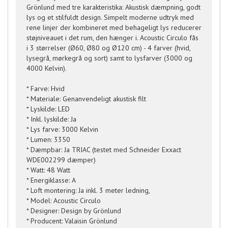
Grönlund med tre karakteristika: Akustisk dæmpning, godt
lys og et stilfuldt design. Simpelt moderne udtryk med
rene linjer der kombineret med behageligt lys reducerer
støjniveauet i det rum, den hænger i. Acoustic Circulo fås
i 3 størrelser (Ø60, Ø80 og Ø120 cm) - 4 farver (hvid,
lysegrå, mørkegrå og sort) samt to lysfarver (3000 og
4000 Kelvin).
* Farve: Hvid
* Materiale: Genanvendeligt akustisk filt
* Lyskilde: LED
* Inkl. lyskilde: Ja
* Lys farve: 3000 Kelvin
* Lumen: 3350
* Dæmpbar: Ja TRIAC (testet med Schneider Exxact
WDE002299 dæmper)
* Watt: 48 Watt
* Energiklasse: A
* Loft montering: Ja inkl. 3 meter ledning,
* Model: Acoustic Circulo
* Designer: Design by Grönlund
* Producent: Valaisin Grönlund