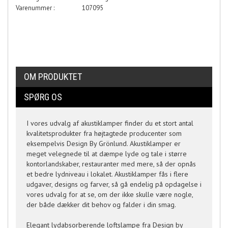
Varenummer :
107095
OM PRODUKTET
SPØRG OS
I vores udvalg af akustiklamper finder du et stort antal
kvalitetsprodukter fra højtagtede producenter som
eksempelvis Design By Grönlund. Akustiklamper er
meget velegnede til at dæmpe lyde og tale i større
kontorlandskaber, restauranter med mere, så der opnås
et bedre lydniveau i lokalet. Akustiklamper fås i flere
udgaver, designs og farver, så gå endelig på opdagelse i
vores udvalg for at se, om der ikke skulle være nogle,
der både dækker dit behov og falder i din smag.
Elegant lydabsorberende loftslampe fra Design by