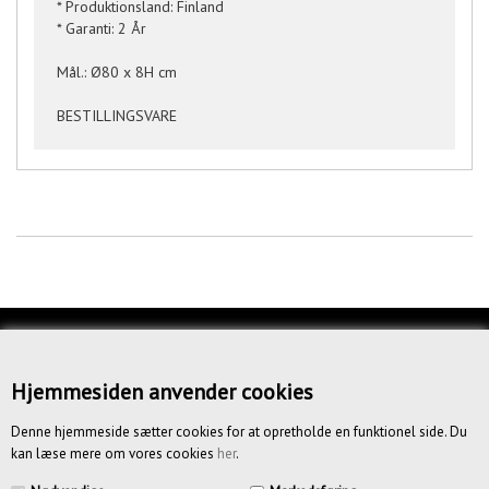
* Produktionsland: Finland
* Garanti: 2 År
Mål.: Ø80 x 8H cm
BESTILLINGSVARE
KUNDESERVICE
OM OS
Hjemmesiden anvender cookies
BETINGELSER
Denne hjemmeside sætter cookies for at opretholde en funktionel side. Du
kan læse mere om vores cookies
her
.
NYHEDSBREV