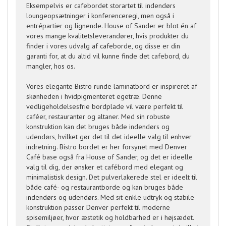
Eksempelvis er cafebordet storartet til indendørs
loungeopsætninger i konferenceregi, men også i
entrépartier og lignende. House of Sander er blot én af
vores mange kvalitetsleverandører, hvis produkter du
finder i vores udvalg af cafeborde, og disse er din
garanti for, at du altid vil kunne finde det cafebord, du
mangler, hos os.
Vores elegante Bistro runde laminatbord er inspireret af
skønheden i hvidpigmenteret egetræ. Denne
vedligeholdelsesfrie bordplade vil være perfekt til
caféer, restauranter og altaner. Med sin robuste
konstruktion kan det bruges både indendørs og
udendørs, hvilket gør det til det ideelle valg til enhver
indretning. Bistro bordet er her forsynet med Denver
Café base også fra House of Sander, og det er ideelle
valg til dig, der ønsker et cafébord med elegant og
minimalistisk design. Det pulverlakerede stel er ideelt til
både café- og restaurantborde og kan bruges både
indendørs og udendørs. Med sit enkle udtryk og stabile
konstruktion passer Denver perfekt til moderne
spisemiljøer, hvor æstetik og holdbarhed er i højsædet.