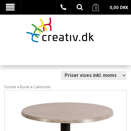
0,00
DKK
0
Forside
»
Borde
»
Cafeborde