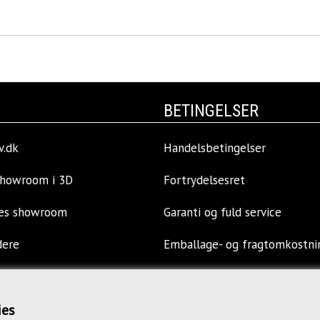
BETINGELSER
v.dk
Handelsbetingelser
showroom i 3D
Fortrydelsesret
res showroom
Garanti og fuld service
dere
Emballage- og fragtomkostni
llinger
Privatlivspolitik
ies
s
Opkøb af kontormøbler