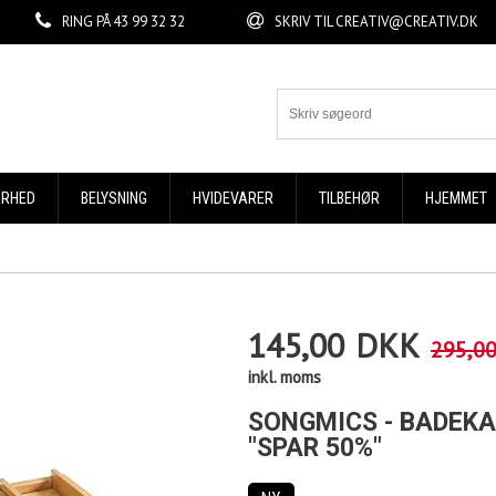
RING PÅ
43 99 32 32
SKRIV TIL
CREATIV@CREATIV.DK
ERHED
BELYSNING
HVIDEVARER
TILBEHØR
HJEMMET
145,00
DKK
295,0
inkl. moms
SONGMICS - BADEKA
"SPAR 50%"