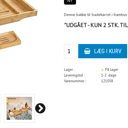
NY
Denne bakke til badekarret i bambus 
"UDGÅET - KUN 2 STK. TI
Lager :
På lager
Leveringstid :
1-2 dage
Varenummer :
121058