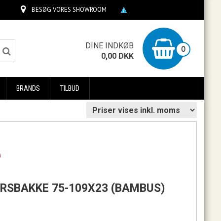
BESØG VORES SHOWROOM
0
DINE INDKØB
0
0,00
DKK
BRANDS
TILBUD
0
RSBAKKE 75-109X23 (BAMBUS)