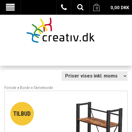
0,00
DKK
0
Forside
»
Borde
»
Skriveborde