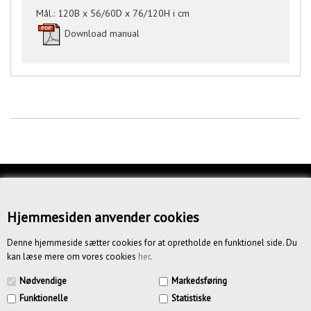
Mål.: 120B x 56/60D x 76/120H i cm
Download manual
KUNDESERVICE
OM OS
Hjemmesiden anvender cookies
BETINGELSER
Denne hjemmeside sætter cookies for at opretholde en funktionel side. Du
kan læse mere om vores cookies
her
.
NYHEDSBREV
Nødvendige
Markedsføring
Funktionelle
Statistiske