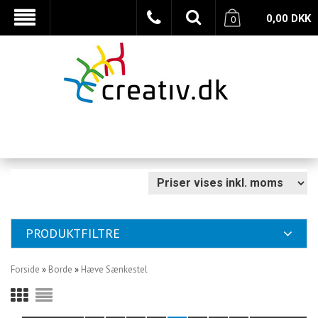
0,00
DKK
0
PRODUKTFILTRE
Forside
»
Borde
»
Hæve Sænkestel