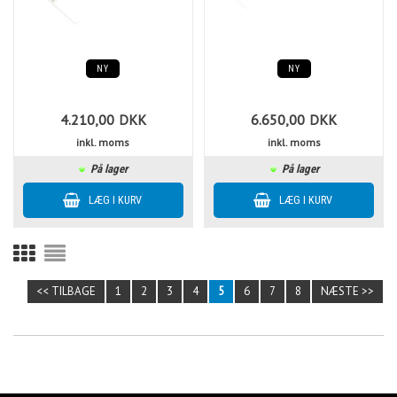
NY
NY
4.210,00
DKK
6.650,00
DKK
inkl. moms
inkl. moms
På lager
På lager
<< TILBAGE
1
2
3
4
5
6
7
8
NÆSTE >>