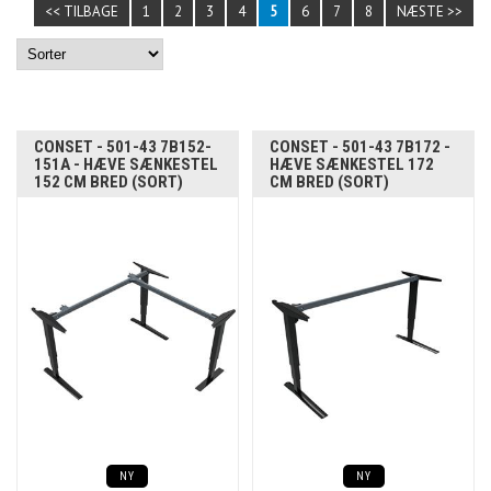
<< TILBAGE
1
2
3
4
5
6
7
8
NÆSTE >>
CONSET - 501-43 7B152-
CONSET - 501-43 7B172 -
151A - HÆVE SÆNKESTEL
HÆVE SÆNKESTEL 172
152 CM BRED (SORT)
CM BRED (SORT)
NY
NY