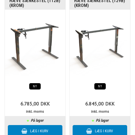
HÆVE SÆNKESTEL (112B)
HÆVE SÆNKESTEL (129B)
(KROM)
(KROM)
NY
NY
6.785,00
DKK
6.845,00
DKK
inkl. moms
inkl. moms
På lager
På lager