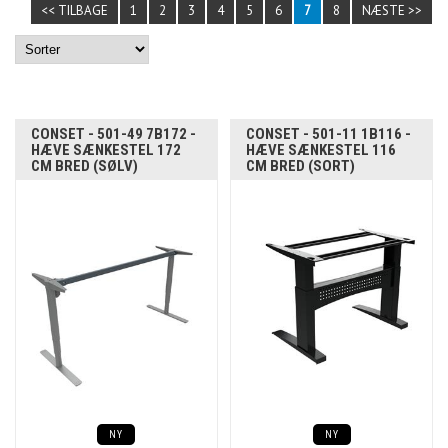
<< TILBAGE
1
2
3
4
5
6
7
8
NÆSTE >>
CONSET - 501-49 7B172 -
CONSET - 501-11 1B116 -
HÆVE SÆNKESTEL 172
HÆVE SÆNKESTEL 116
CM BRED (SØLV)
CM BRED (SORT)
NY
NY