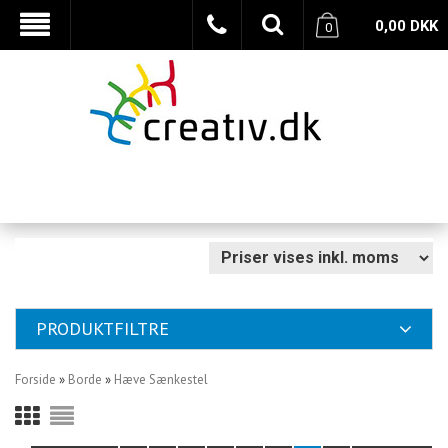
0,00
DKK
0
PRODUKTFILTRE
Forside
»
Borde
»
Hæve Sænkestel