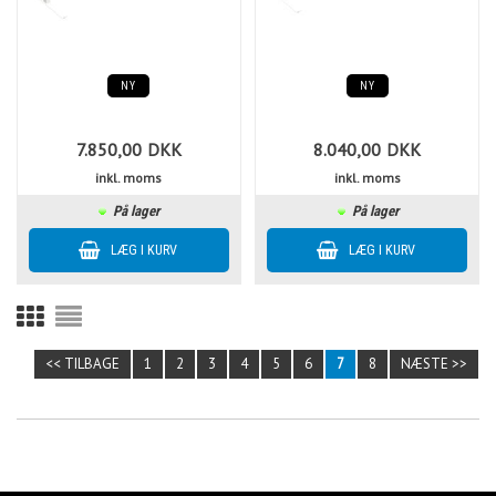
NY
NY
7.850,00
DKK
8.040,00
DKK
inkl. moms
inkl. moms
På lager
På lager
<< TILBAGE
1
2
3
4
5
6
7
8
NÆSTE >>