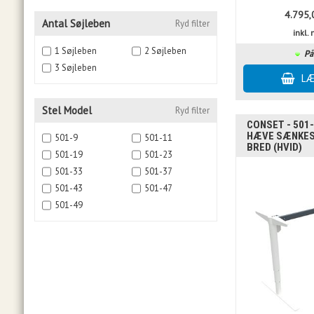
4.795,
Antal Søjleben
Ryd filter
inkl
1 Søjleben
2 Søjleben
På
3 Søjleben
Stel Model
Ryd filter
CONSET - 501-
HÆVE SÆNKES
501-9
501-11
BRED (HVID)
501-19
501-23
501-33
501-37
501-43
501-47
501-49