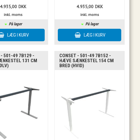
4.935,00
DKK
4.935,00
DKK
inkl. moms
inkl. moms
På lager
På lager
- 501-49 7B129 -
CONSET - 501-49 7B152 -
ÆNKESTEL 131 CM
HÆVE SÆNKESTEL 154 CM
ØLV)
BRED (HVID)