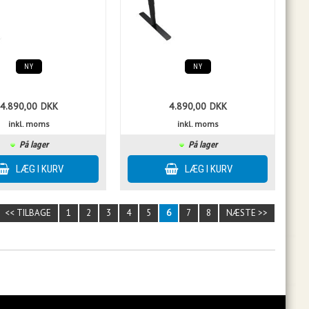
NY
NY
4.890,00
DKK
4.890,00
DKK
inkl. moms
inkl. moms
På lager
På lager
<< TILBAGE
1
2
3
4
5
6
7
8
NÆSTE >>