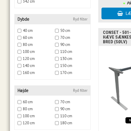
342 cm
På
Dybde
Ryd filter
40 cm
50 cm
CONSET - 501-
HÆVE SÆNKES
60 cm
70 cm
BRED (SØLV)
80 cm
90 cm
100 cm
110 cm
120 cm
130 cm
140 cm
150 cm
160 cm
170 cm
Højde
Ryd filter
60 cm
70 cm
80 cm
90 cm
100 cm
110 cm
120 cm
180 cm