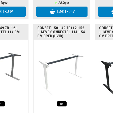
 lager
På lager
49 7B112 -
CONSET - 501-49 7B112-152
CONSET 
TEL 114 CM
- HÆVE SÆNKESTEL 114-154
- HÆVE
CM BRED (HVID)
CM BRED
NY
NY