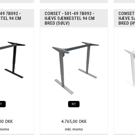
49 7B092 -
CONSET - 501-49 7B092 -
CONSET 
TEL 94 CM
HÆVE SÆNKESTEL 94 CM
HÆVE S
BRED (SØLV)
BRED (H
NY
NY
00
DKK
4.765,00
DKK
. moms
inkl. moms