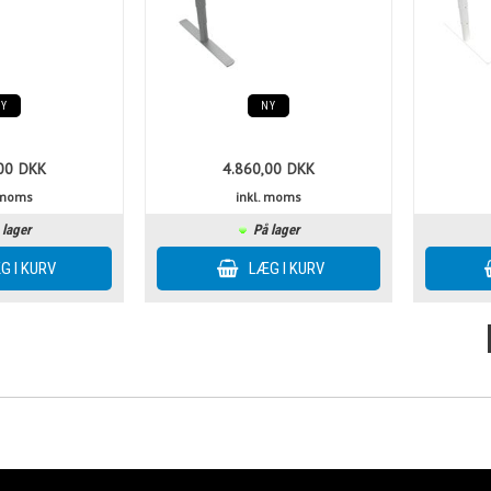
NY
NY
00
DKK
4.860,00
DKK
. moms
inkl. moms
 lager
På lager