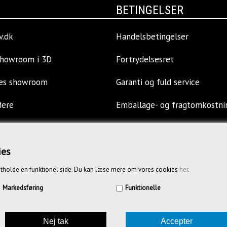
BETINGELSER
v.dk
Handelsbetingelser
showroom i 3D
Fortrydelsesret
res showroom
Garanti og fuld service
dere
Emballage- og fragtomkostni
llinger
Privatlivspolitik
ies
s
Opkøb af kontormøbler
tholde en funktionel side. Du kan læse mere om vores cookies
her
.
Vejledende priser
Markedsføring
Funktionelle