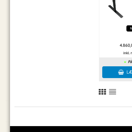
4.860,
inkl
På