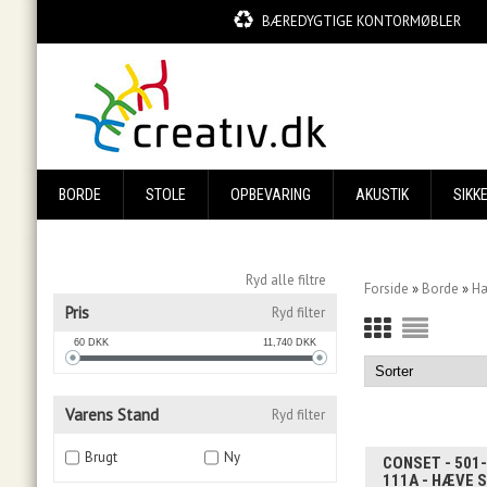
BÆREDYGTIGE KONTORMØBLER
BORDE
STOLE
OPBEVARING
AKUSTIK
SIKK
Ryd alle filtre
Forside
»
Borde
»
Hæ
Pris
Ryd filter
60
DKK
11,740
DKK
Varens Stand
Ryd filter
Brugt
Ny
CONSET - 501
111A - HÆVE 