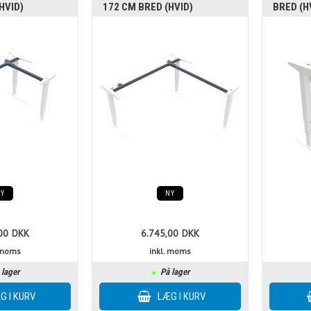
HVID)
172 CM BRED (HVID)
BRED (H
NY
NY
00
DKK
6.745,00
DKK
. moms
inkl. moms
 lager
På lager