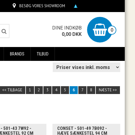
BESØG VORES SHOWROOM
0
DINE INDKØB
0
0,00
DKK
BRANDS
TILBUD
<< TILBAGE
1
2
3
4
5
6
7
8
NÆSTE >>
- 501-43 7W92 -
CONSET - 501-49 7B092 -
ÆNKESTEL 92 CM
HÆVE SÆNKESTEL 94 CM