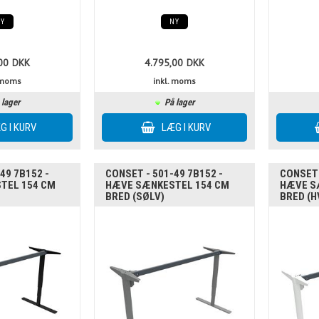
NY
NY
00
DKK
4.795,00
DKK
. moms
inkl. moms
 lager
På lager
49 7B152 -
CONSET - 501-49 7B152 -
CONSET 
TEL 154 CM
HÆVE SÆNKESTEL 154 CM
HÆVE S
BRED (SØLV)
BRED (H