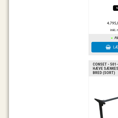
4.795,
inkl
På
CONSET - 501-
HÆVE SÆNKES
BRED (SORT)