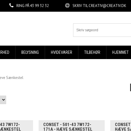
RING PÅ
43 99 32 32
SKRIV TIL
CREATIV@CREATIV.DK
ERHED
BELYSNING
HVIDEVARER
TILBEHØR
HJEMMET
ve Sænkestel
-43 7W172-
CONSET - 501-43 7W172-
CONSET 
SÆNKESTEL
171A - HÆVE SÆNKESTEL
HÆVE S