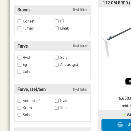
172 CM BRED (
Brands
Ryd filter
Conset
FTI
Fumac
Linak
Farve
Ryd filter
Hvid
Sort
Eg
Antracitgrå
Sølv
Farve, stel/ben
Ryd filter
6.650,
Antracitgrå
Hvid
inkl
Krom
Sort
Sølv
På