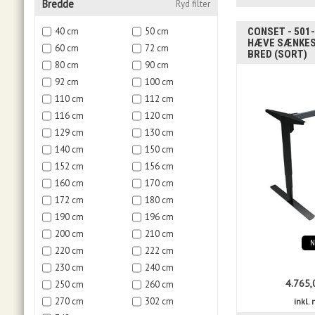
Bredde
Ryd filter
CONSET - 501-
40 cm
50 cm
HÆVE SÆNKES
60 cm
72 cm
BRED (SORT)
80 cm
90 cm
92 cm
100 cm
110 cm
112 cm
116 cm
120 cm
129 cm
130 cm
140 cm
150 cm
152 cm
156 cm
160 cm
170 cm
172 cm
180 cm
190 cm
196 cm
200 cm
210 cm
220 cm
222 cm
230 cm
240 cm
4.765,
250 cm
260 cm
270 cm
302 cm
inkl