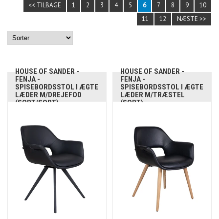
<< TILBAGE
1
2
3
4
5
6
7
8
9
10
11
12
NÆSTE >>
HOUSE OF SANDER -
HOUSE OF SANDER -
FENJA -
FENJA -
SPISEBORDSSTOL I ÆGTE
SPISEBORDSSTOL I ÆGTE
LÆDER M/DREJEFOD
LÆDER M/TRÆSTEL
(SORT/SORT)
(SORT)