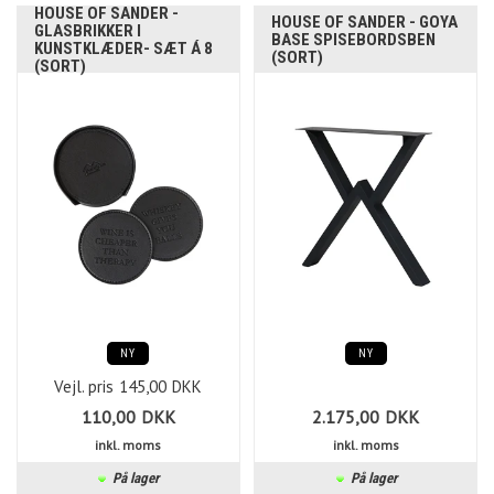
HOUSE OF SANDER -
HOUSE OF SANDER - GOYA
GLASBRIKKER I
BASE SPISEBORDSBEN
KUNSTKLÆDER- SÆT Á 8
(SORT)
(SORT)
NY
NY
Vejl. pris
145,00
DKK
110,00
DKK
2.175,00
DKK
inkl. moms
inkl. moms
På lager
På lager