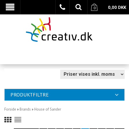
0,00
DKK
0
PRODUKTFILTRE
Forside
»
Brands
»
House of Sander