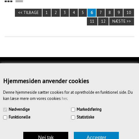
<< TILBAGE
1
2
3
4
5
6
7
8
9
10
11
12
NÆSTE >>
KUNDESERVICE
OM OS
Hjemmesiden anvender cookies
BETINGELSER
Denne hjemmeside sætter cookies for at opretholde en funktionel side. Du
kan læse mere om vores cookies
her
.
NYHEDSBREV
Nødvendige
Markedsføring
Funktionelle
Statistiske
CREATIV.DK APS | Vandmestervej 20 | 2630 Tåstrup | CVR
39185636