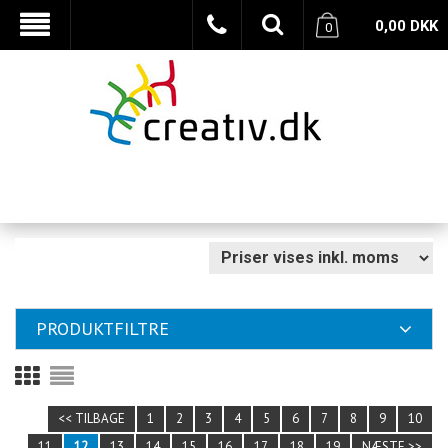
0,00
DKK
0
PRODUKTFILTRE
<< TILBAGE
1
2
3
4
5
6
7
8
9
10
11
12
13
14
15
16
17
18
19
NÆSTE >>