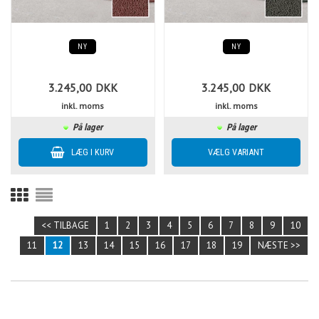
NY
NY
3.245,00
DKK
3.245,00
DKK
inkl. moms
inkl. moms
På lager
På lager
<< TILBAGE
1
2
3
4
5
6
7
8
9
10
11
12
13
14
15
16
17
18
19
NÆSTE >>