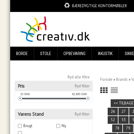
BÆREDYGTIGE KONTORMØBLER
BORDE
STOLE
OPBEVARING
AKUSTIK
SIKK
Ryd alle filtre
Forside
»
Brands
»
V
Pris
Ryd filter
15
DKK
82,865
DKK
<< TILBAGE
26
27
Varens Stand
Ryd filter
52
53
Brugt
Ny
78
79