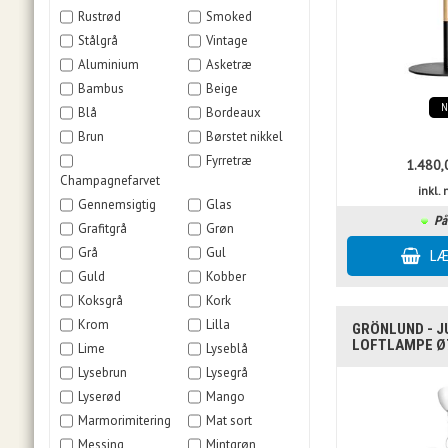
Rustrød
Smoked
Stålgrå
Vintage
Aluminium
Asketræ
Bambus
Beige
Blå
Bordeaux
Brun
Børstet nikkel
Fyrretræ
1.480,
Champagnefarvet
inkl
Gennemsigtig
Glas
På
Grafitgrå
Grøn
Grå
Gul
Guld
Kobber
Koksgrå
Kork
Krom
Lilla
GRÖNLUND - J
LOFTLAMPE Ø7
Lime
Lyseblå
Lysebrun
Lysegrå
Lyserød
Mango
Marmorimitering
Mat sort
Messing
Mintgrøn