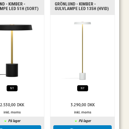
D - KIMBER -
GRÖNLUND - KIMBER -
MPE LED 51H (SORT)
GULVLAMPE LED 135H (HVID)
NY
NY
2.530,00
DKK
3.290,00
DKK
inkl. moms
inkl. moms
På lager
På lager