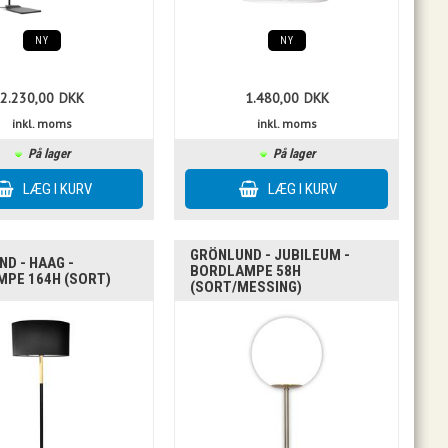
NY
NY
2.230,00
DKK
1.480,00
DKK
inkl. moms
inkl. moms
På lager
På lager
GRÖNLUND - JUBILEUM -
D - HAAG -
BORDLAMPE 58H
MPE 164H (SORT)
(SORT/MESSING)