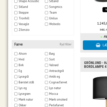
Shape Acoustic
Sitland
Sitland
Songmics
Steppie
Team
Tronhill
Unilux
1.245,
Vasagle
Wobedo
Zilenzio
inkl
På
Farve
Ryd filter
Ahorn
Bøg
Hvid
Sort
GRÖNLUND - H
Birk
Valnød
BORDLAMPE 43
Eg
Antracitgrå
Lysegrå
Antik eg
Børstet stål
Cognacfarvet
Lys eg
Lys natur
Lysegrøn
Mocca
Mørk natur
Mørk smoked
Okker
Perlefarvet