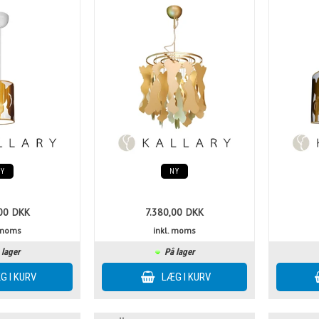
NY
NY
00
DKK
7.380,00
DKK
. moms
inkl. moms
 lager
På lager