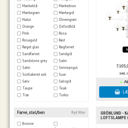
Mørkeblå
Mørkebrun
Mørkegrøn
Mørkegrå
Natur
Olivengrøn
Orange
Oxfordblå
Pink
Rosa
Rosaguld
Rød
Røget glas
Røgfarvet
Sandfarvet
Sandgrå
Sandstone grey
Satin
7.105,
Satin
Sennepsgul
inkl
Sortlakeret ask
Suar
Sølv
Sølvgrå
På
Taupe
Teak
Træ
Turkis
Farve, stel/ben
Ryd filter
GRÖNLUND - K
LOFTSLAMPE Ø
Bronze