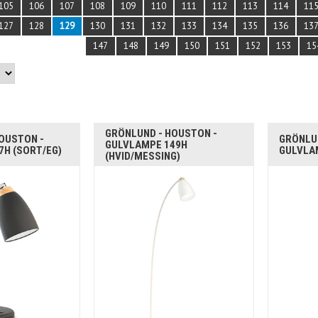
105
106
107
108
109
110
111
112
113
114
11
127
128
129
130
131
132
133
134
135
136
13
147
148
149
150
151
152
153
15
GRÖNLUND - HOUSTON -
OUSTON -
GRÖNLU
GULVLAMPE 149H
H (SORT/EG)
GULVLAM
(HVID/MESSING)