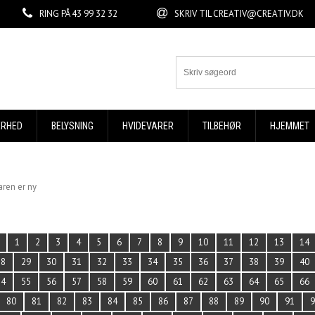
RING PÅ
43 99 32 32
SKRIV TIL
CREATIV@CREATIV.DK
ERHED
BELYSNING
HVIDEVARER
TILBEHØR
HJEMMET
aren er ny
1
2
3
4
5
6
7
8
9
10
11
12
13
14
28
29
30
31
32
33
34
35
36
37
38
39
40
54
55
56
57
58
59
60
61
62
63
64
65
66
80
81
82
83
84
85
86
87
88
89
90
91