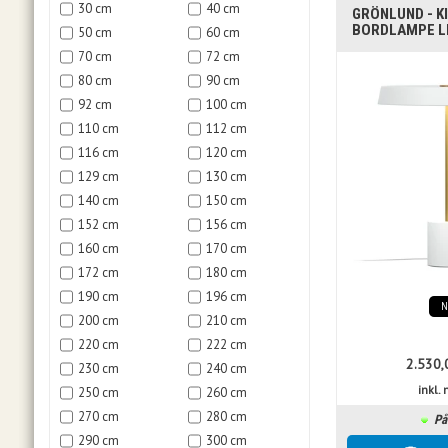
30 cm
40 cm
GRÖNLUND - K
BORDLAMPE LE
50 cm
60 cm
70 cm
72 cm
80 cm
90 cm
92 cm
100 cm
110 cm
112 cm
116 cm
120 cm
129 cm
130 cm
140 cm
150 cm
152 cm
156 cm
160 cm
170 cm
172 cm
180 cm
190 cm
196 cm
200 cm
210 cm
220 cm
222 cm
2.530,
230 cm
240 cm
inkl
250 cm
260 cm
270 cm
280 cm
På
290 cm
300 cm