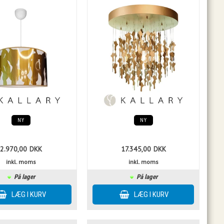
NY
NY
2.970,00
DKK
17.345,00
DKK
inkl. moms
inkl. moms
På lager
På lager