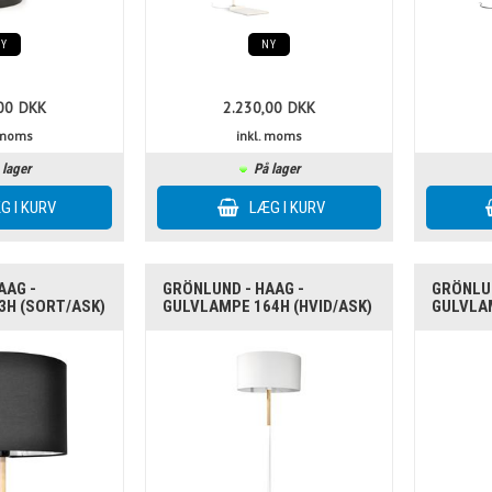
NY
NY
00
DKK
2.230,00
DKK
. moms
inkl. moms
 lager
På lager
AAG -
GRÖNLUND - HAAG -
GRÖNLUN
H (SORT/ASK)
GULVLAMPE 164H (HVID/ASK)
GULVLA