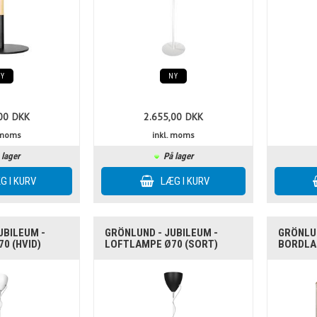
NY
NY
00
DKK
2.655,00
DKK
. moms
inkl. moms
 lager
På lager
UBILEUM -
GRÖNLUND - JUBILEUM -
GRÖNLUN
0 (HVID)
LOFTLAMPE Ø70 (SORT)
BORDLA