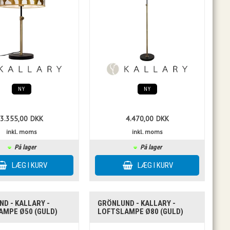
NY
NY
3.355,00
DKK
4.470,00
DKK
inkl. moms
inkl. moms
På lager
På lager
D - KALLARY -
GRÖNLUND - KALLARY -
AMPE Ø50 (GULD)
LOFTSLAMPE Ø80 (GULD)