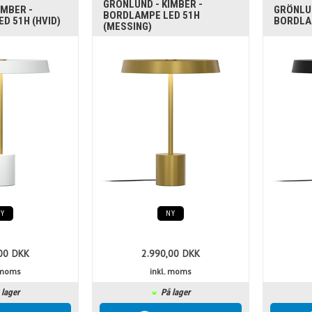
GRÖNLUND - KIMBER -
IMBER -
GRÖNLUN
BORDLAMPE LED 51H
D 51H (HVID)
BORDLA
(MESSING)
NY
NY
00
DKK
2.990,00
DKK
. moms
inkl. moms
 lager
På lager