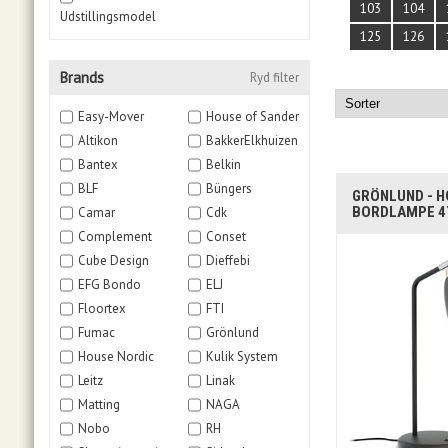
103
104
Udstillingsmodel
125
126
Brands
Ryd filter
Easy-Mover
House of Sander
Altikon
BakkerElkhuizen
Bantex
Belkin
BLF
Büngers
GRÖNLUND - H
BORDLAMPE 47
Camar
Cdk
Complement
Conset
Cube Design
Dieffebi
EFG Bondo
ELJ
Floortex
FTI
Fumac
Grönlund
House Nordic
Kulik System
Leitz
Linak
Matting
NAGA
Nobo
RH