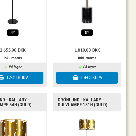
NY
NY
2.655,00
DKK
1.810,00
DKK
inkl. moms
inkl. moms
På lager
På lager
D - KALLARY -
GRÖNLUND - KALLARY -
MPE 54H (GULD)
GULVLAMPE 151H (GULD)