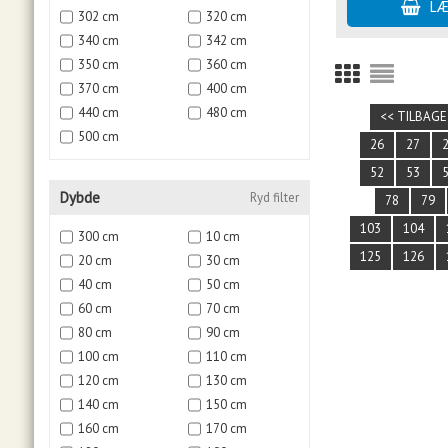
302 cm
320 cm
340 cm
342 cm
350 cm
360 cm
370 cm
400 cm
440 cm
480 cm
<< TILBAGE
500 cm
26
27
52
53
Dybde
Ryd filter
78
79
103
104
300 cm
10 cm
125
126
20 cm
30 cm
40 cm
50 cm
60 cm
70 cm
80 cm
90 cm
100 cm
110 cm
120 cm
130 cm
140 cm
150 cm
160 cm
170 cm