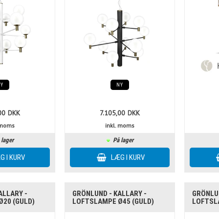
NY
NY
00
DKK
7.105,00
DKK
. moms
inkl. moms
 lager
På lager
ALLARY -
GRÖNLUND - KALLARY -
GRÖNLUN
20 (GULD)
LOFTSLAMPE Ø45 (GULD)
LOFTSL