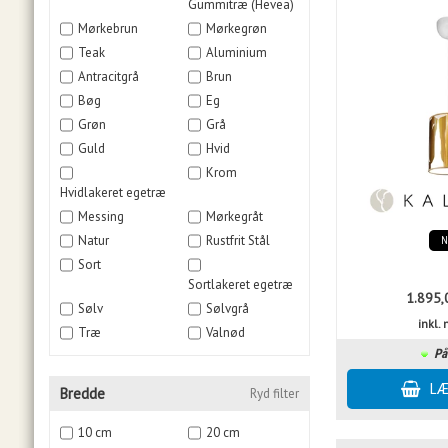
Gummitræ (Hevea)
Mørkebrun
Mørkegrøn
Teak
Aluminium
Antracitgrå
Brun
Bøg
Eg
Grøn
Grå
Guld
Hvid
Krom
Hvidlakeret egetræ
Messing
Mørkegråt
Natur
Rustfrit Stål
Sort
Sortlakeret egetræ
1.895,
Sølv
Sølvgrå
inkl
Træ
Valnød
På
Bredde
Ryd filter
10 cm
20 cm