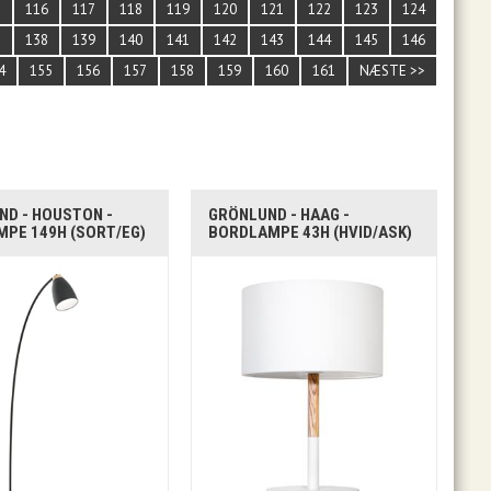
5
116
117
118
119
120
121
122
123
124
7
138
139
140
141
142
143
144
145
146
4
155
156
157
158
159
160
161
NÆSTE >>
ND - HOUSTON -
GRÖNLUND - HAAG -
PE 149H (SORT/EG)
BORDLAMPE 43H (HVID/ASK)