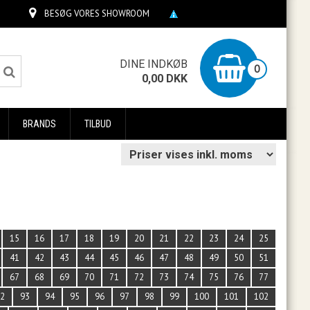
BESØG VORES SHOWROOM
0
DINE INDKØB
0
0,00
DKK
BRANDS
TILBUD
15
16
17
18
19
20
21
22
23
24
25
41
42
43
44
45
46
47
48
49
50
51
67
68
69
70
71
72
73
74
75
76
77
92
93
94
95
96
97
98
99
100
101
102