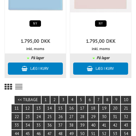
NY
NY
1.795,00
DKK
1.795,00
DKK
inkl. moms
inkl. moms
På lager
På lager
<< TILBAGE
1
2
3
4
5
6
7
8
9
10
11
12
13
14
15
16
17
18
19
20
21
22
23
24
25
26
27
28
29
30
31
32
33
34
35
36
37
38
39
40
41
42
43
44
45
46
47
48
49
50
51
52
53
54