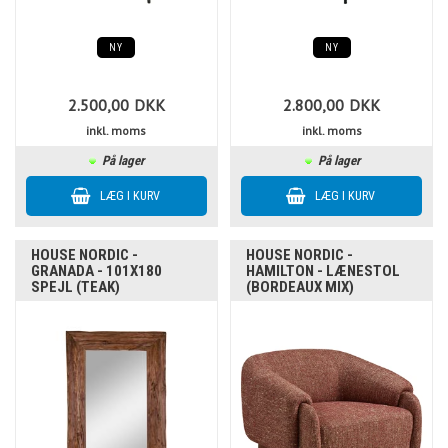
NY
NY
2.500,00
DKK
2.800,00
DKK
inkl. moms
inkl. moms
På lager
På lager
HOUSE NORDIC -
HOUSE NORDIC -
GRANADA - 101X180
HAMILTON - LÆNESTOL
SPEJL (TEAK)
(BORDEAUX MIX)