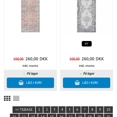
NY
260,00
DKK
260,00
DKK
500,00
500,00
inkl. moms
inkl. moms
På lager
På lager
<< TILBAGE
1
2
3
4
5
6
7
8
9
10
11
12
13
14
15
16
17
18
19
20
21