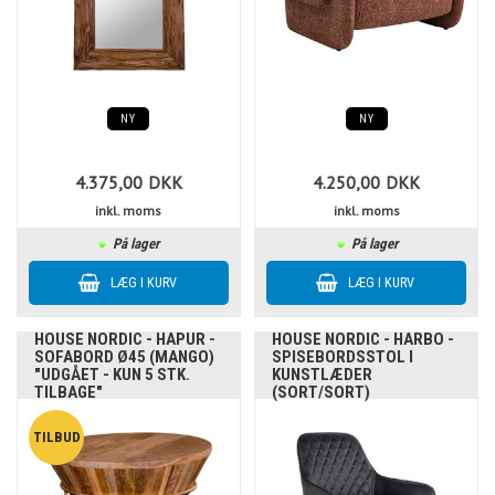
NY
NY
4.375,00
DKK
4.250,00
DKK
inkl. moms
inkl. moms
På lager
På lager
HOUSE NORDIC - HAPUR -
HOUSE NORDIC - HARBO -
SOFABORD Ø45 (MANGO)
SPISEBORDSSTOL I
"UDGÅET - KUN 5 STK.
KUNSTLÆDER
TILBAGE"
(SORT/SORT)