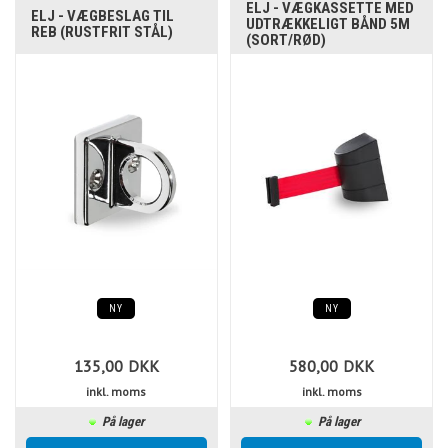
ELJ - VÆGKASSETTE MED
ELJ - VÆGBESLAG TIL
UDTRÆKKELIGT BÅND 5M
REB (RUSTFRIT STÅL)
(SORT/RØD)
NY
NY
135,00
DKK
580,00
DKK
inkl. moms
inkl. moms
På lager
På lager