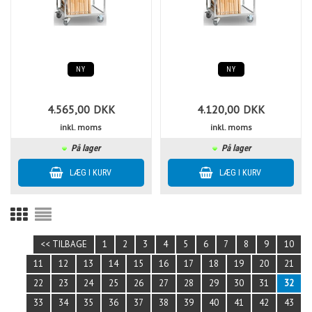
NY
NY
4.565,00
DKK
4.120,00
DKK
inkl. moms
inkl. moms
På lager
På lager
<< TILBAGE
1
2
3
4
5
6
7
8
9
10
11
12
13
14
15
16
17
18
19
20
21
22
23
24
25
26
27
28
29
30
31
32
33
34
35
36
37
38
39
40
41
42
43