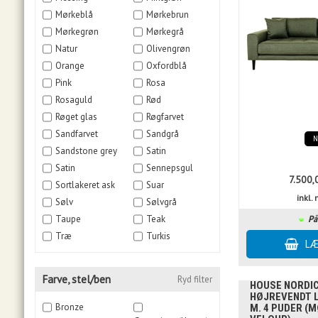
Mørkeblå
Mørkebrun
Mørkegrøn
Mørkegrå
Natur
Olivengrøn
Orange
Oxfordblå
Pink
Rosa
Rosaguld
Rød
Røget glas
Røgfarvet
Sandfarvet
Sandgrå
Sandstone grey
Satin
Satin
Sennepsgul
7.500,
Sortlakeret ask
Suar
inkl
Sølv
Sølvgrå
Taupe
Teak
På
Træ
Turkis
Farve, stel/ben
Ryd filter
HOUSE NORDIC 
HØJREVENDT 
Bronze
M. 4 PUDER (