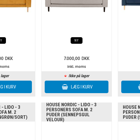
NY
NY
00
DKK
7.000,00
DKK
. moms
inkl. moms
 lager
Ikke på lager
HOUSE NORDIC - LIDO - 3
- LIDO - 3
HOUSE N
PERSONERS SOFA M. 2
FA M. 2
PERSONE
PUDER (SENNEPSGUL
NGRØN/SORT)
PUDER 
VELOUR)