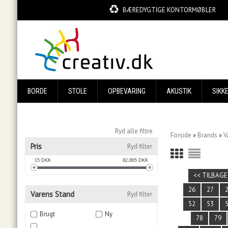
BÆREDYGTIGE KONTORMØBLER
BORDE
STOLE
OPBEVARING
AKUSTIK
SIKK
Ryd alle filtre
Forside
»
Brands
»
V
Pris
Ryd filter
15
DKK
82,865
DKK
<< TILBAGE
26
27
Varens Stand
Ryd filter
52
53
Brugt
Ny
78
79