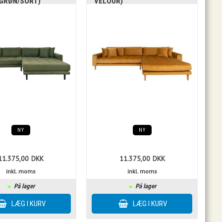
NGRØN/SORT)
VELOUR)
NY
NY
11.375,00
DKK
11.375,00
DKK
inkl. moms
inkl. moms
På lager
På lager