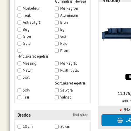
VELOUR)
Gummitræ (Hevea)
Mørkebrun
Mørkegrøn
Teak
Aluminium
Antracitgrå
Brun
Bøg
Eg
Grøn
Grå
Guld
Hvid
Krom
Hvidlakeret egetræ
Messing
Mørkegråt
Natur
Rustfrit Stål
Sort
Sortlakeret egetræ
Sølv
Sølvgrå
11.375
Træ
Valnød
inkl
Ikke 
Bredde
Ryd filter
10 cm
20 cm