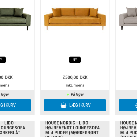
NY
NY
00
DKK
7.500,00
DKK
. moms
inkl. moms
 lager
På lager
- LIDO -
HOUSE NORDIC - LIDO -
HOUSE N
LOUNGESOFA
HØJREVENDT LOUNGESOFA
HØJREV
MØRKEBLÅT
M. 4 PUDER (MØRKEGRØNT
M. 4 PU