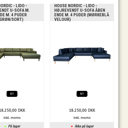
ORDIC - LIDO -
HOUSE NORDIC - LIDO -
ENDT U-SOFA M.
HØJREVENDT U-SOFA ÅBEN
DE M. 4 PUDER
ENDE M. 4 PUDER (MØRKEBLÅ
NGRØN/SORT)
VELOUR)
NY
NY
18.250,00
DKK
18.250,00
DKK
inkl. moms
inkl. moms
På lager
Ikke på lager