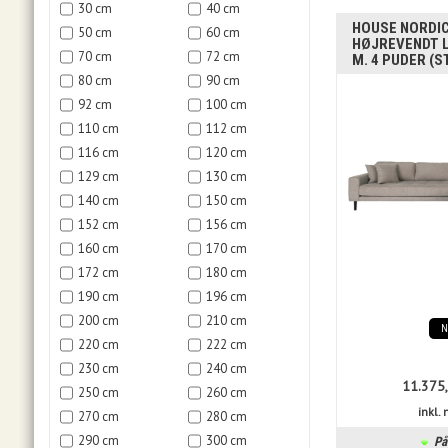
30 cm
40 cm
HOUSE NORDIC 
50 cm
60 cm
HØJREVENDT 
70 cm
72 cm
M. 4 PUDER (
80 cm
90 cm
92 cm
100 cm
110 cm
112 cm
116 cm
120 cm
129 cm
130 cm
140 cm
150 cm
152 cm
156 cm
160 cm
170 cm
172 cm
180 cm
190 cm
196 cm
200 cm
210 cm
220 cm
222 cm
230 cm
240 cm
11.375
250 cm
260 cm
inkl
270 cm
280 cm
290 cm
300 cm
På