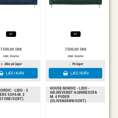
NY
NY
7.500,00
DKK
7.500,00
DKK
inkl. moms
inkl. moms
Ikke på lager
På lager
HOUSE NORDIC - LIDO -
ORDIC - LIDO - 3
HØJREVENDT HJØRNESOFA
RS SOFA M. 2
M. 4 PUDER
(STONE/SORT)
(OLIVENGRØN/SORT)