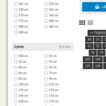
302 cm
320 cm
340 cm
342 cm
350 cm
360 cm
370 cm
400 cm
440 cm
480 cm
500 cm
<< TILBAGE
26
27
52
53
Dybde
Ryd filter
78
79
300 cm
10 cm
103
104
20 cm
30 cm
125
126
40 cm
50 cm
60 cm
70 cm
80 cm
90 cm
100 cm
110 cm
120 cm
130 cm
140 cm
150 cm
160 cm
170 cm