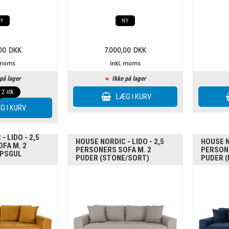
NY
NY
00
DKK
7.000,00
DKK
. moms
inkl. moms
på lager
Ikke på lager
á 2 stk.
- LIDO - 2,5
HOUSE NORDIC - LIDO - 2,5
HOUSE N
FA M. 2
PERSONERS SOFA M. 2
PERSONE
EPSGUL
PUDER (STONE/SORT)
PUDER 