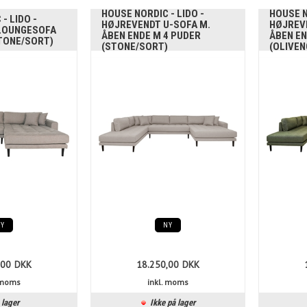
HOUSE NORDIC - LIDO -
HOUSE N
- LIDO -
HØJREVENDT U-SOFA M.
HØJREV
LOUNGESOFA
ÅBEN ENDE M 4 PUDER
ÅBEN EN
STONE/SORT)
(STONE/SORT)
(OLIVE
NY
NY
,00
DKK
18.250,00
DKK
. moms
inkl. moms
 lager
Ikke på lager