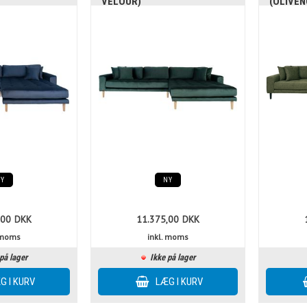
VELOUR)
(OLIVE
NY
NY
,00
DKK
11.375,00
DKK
. moms
inkl. moms
på lager
Ikke på lager