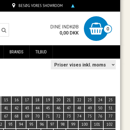
BESØG VORES SHOWROOM
0
DINE INDKØB
0
0,00
DKK
BRANDS
TILBUD
15
16
17
18
19
20
21
22
23
24
25
41
42
43
44
45
46
47
48
49
50
51
67
68
69
70
71
72
73
74
75
76
77
92
93
94
95
96
97
98
99
100
101
102