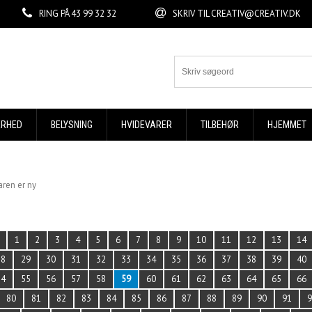
RING PÅ
43 99 32 32
SKRIV TIL
CREATIV@CREATIV.DK
ERHED
BELYSNING
HVIDEVARER
TILBEHØR
HJEMMET
aren er ny
1
2
3
4
5
6
7
8
9
10
11
12
13
14
28
29
30
31
32
33
34
35
36
37
38
39
40
54
55
56
57
58
59
60
61
62
63
64
65
66
80
81
82
83
84
85
86
87
88
89
90
91