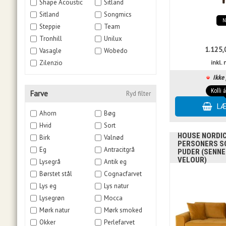
Shape Acoustic
Sitland
Sitland
Songmics
Steppie
Team
Tronhill
Unilux
1.125,
Vasagle
Wobedo
Zilenzio
inkl
Ikke 
Kolli 
Farve
Ryd filter
Ahorn
Bøg
Hvid
Sort
HOUSE NORDIC 
Birk
Valnød
PERSONERS SO
Eg
Antracitgrå
PUDER (SENN
VELOUR)
Lysegrå
Antik eg
Børstet stål
Cognacfarvet
Lys eg
Lys natur
Lysegrøn
Mocca
Mørk natur
Mørk smoked
Okker
Perlefarvet