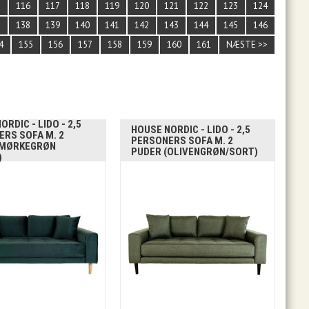
5
116
117
118
119
120
121
122
123
124
7
138
139
140
141
142
143
144
145
146
4
155
156
157
158
159
160
161
NÆSTE >>
ORDIC - LIDO - 2,5
HOUSE NORDIC - LIDO - 2,5
RS SOFA M. 2
PERSONERS SOFA M. 2
(MØRKEGRØN
PUDER (OLIVENGRØN/SORT)
)