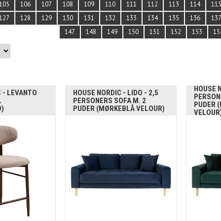
105
106
107
108
109
110
111
112
113
114
11
127
128
129
130
131
132
133
134
135
136
13
147
148
149
150
151
152
153
15
HOUSE N
 - LEVANTO
HOUSE NORDIC - LIDO - 2,5
PERSONE
L
PERSONERS SOFA M. 2
PUDER 
)
PUDER (MØRKEBLÅ VELOUR)
VELOUR