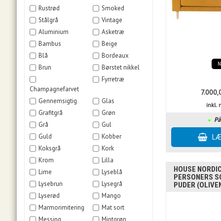
Rustrød
Smoked
Stålgrå
Vintage
Aluminium
Asketræ
Bambus
Beige
Blå
Bordeaux
Brun
Børstet nikkel
Fyrretræ
Champagnefarvet
7.000,
Gennemsigtig
Glas
inkl
Grafitgrå
Grøn
På
Grå
Gul
Guld
Kobber
Koksgrå
Kork
Krom
Lilla
HOUSE NORDIC 
Lime
Lyseblå
PERSONERS SO
Lysebrun
Lysegrå
PUDER (OLIVE
Lyserød
Mango
Marmorimitering
Mat sort
Messing
Mintgrøn