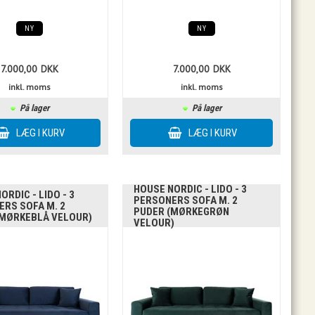
NY
NY
7.000,00
DKK
7.000,00
DKK
inkl. moms
inkl. moms
På lager
På lager
HOUSE NORDIC - LIDO - 3
ORDIC - LIDO - 3
PERSONERS SOFA M. 2
RS SOFA M. 2
PUDER (MØRKEGRØN
(MØRKEBLÅ VELOUR)
VELOUR)