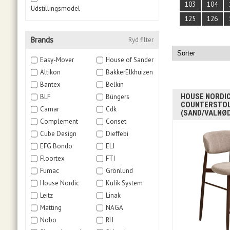
103
104
Udstillingsmodel
125
126
Brands
Ryd filter
Easy-Mover
House of Sander
Altikon
BakkerElkhuizen
Bantex
Belkin
HOUSE NORDIC
BLF
Büngers
COUNTERSTO
Camar
Cdk
(SAND/VALNØD
Complement
Conset
Cube Design
Dieffebi
EFG Bondo
ELJ
Floortex
FTI
Fumac
Grönlund
House Nordic
Kulik System
Leitz
Linak
Matting
NAGA
Nobo
RH