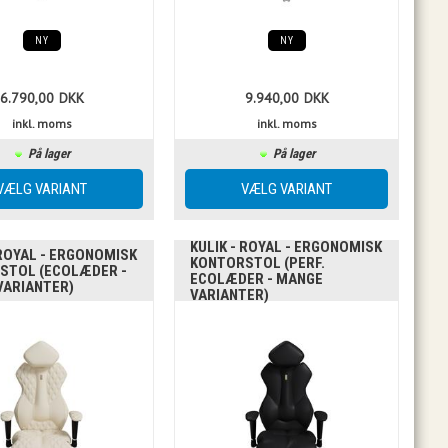
NY
NY
6.790,00
DKK
9.940,00
DKK
inkl. moms
inkl. moms
På lager
På lager
KULIK - ROYAL - ERGONOMISK
 ROYAL - ERGONOMISK
KONTORSTOL (PERF.
STOL (ECOLÆDER -
ECOLÆDER - MANGE
VARIANTER)
VARIANTER)