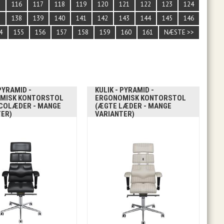
5
116
117
118
119
120
121
122
123
124
7
138
139
140
141
142
143
144
145
146
4
155
156
157
158
159
160
161
NÆSTE >>
 PYRAMID -
KULIK - PYRAMID -
MISK KONTORSTOL
ERGONOMISK KONTORSTOL
ECOLÆDER - MANGE
(ÆGTE LÆDER - MANGE
TER)
VARIANTER)