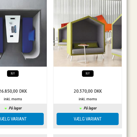
NY
NY
26.850,00
DKK
20.370,00
DKK
inkl. moms
inkl. moms
På lager
På lager