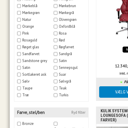
Mørkeblå
Mørkebrun
Mørkegrøn
Mørkegrå
Natur
Olivengrøn
Orange
Oxfordblå
Pink
Rosa
Rosaguld
Rød
Røget glas
Røgfarvet
Sandfarvet
Sandgrå
Sandstone grey
Satin
12.340
Satin
Sennepsgul
inkl
Sortlakeret ask
Suar
Sølv
Sølvgrå
På
Taupe
Teak
Træ
Turkis
KULIK SYSTEM 
Farve, stel/ben
Ryd filter
LOUNGESOFA 
FARVER)
Bronze