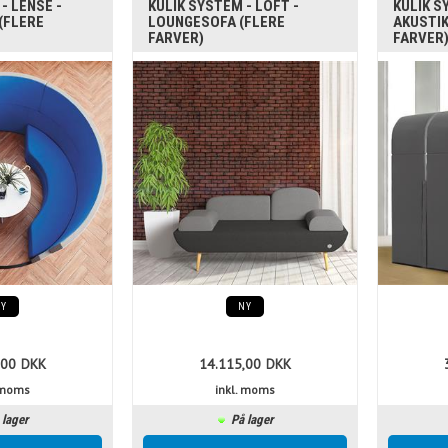
- LENSE -
KULIK SYSTEM - LOFT -
KULIK S
(FLERE
LOUNGESOFA (FLERE
AKUSTIK
FARVER)
FARVER
NY
NY
,00
DKK
14.115,00
DKK
. moms
inkl. moms
 lager
På lager