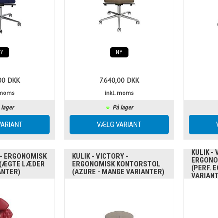
NY
NY
00
DKK
7.640,00
DKK
. moms
inkl. moms
 lager
På lager
KULIK - 
 - ERGONOMISK
KULIK - VICTORY -
ERGONO
(ÆGTE LÆDER
ERGONOMISK KONTORSTOL
(PERF. 
ANTER)
(AZURE - MANGE VARIANTER)
VARIAN