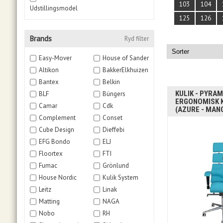
103
104
Udstillingsmodel
125
126
Brands
Ryd filter
Easy-Mover
House of Sander
Altikon
BakkerElkhuizen
Bantex
Belkin
KULIK - PYRAM
BLF
Büngers
ERGONOMISK 
Camar
Cdk
(AZURE - MAN
Complement
Conset
Cube Design
Dieffebi
EFG Bondo
ELJ
Floortex
FTI
Fumac
Grönlund
House Nordic
Kulik System
Leitz
Linak
Matting
NAGA
Nobo
RH