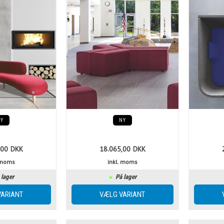
NY
NY
,00
DKK
18.065,00
DKK
. moms
inkl. moms
 lager
På lager