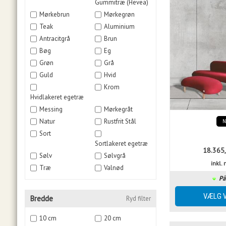
Gummitræ (Hevea)
Mørkebrun
Mørkegrøn
Teak
Aluminium
Antracitgrå
Brun
Bøg
Eg
Grøn
Grå
Guld
Hvid
Krom
Hvidlakeret egetræ
Messing
Mørkegråt
Natur
Rustfrit Stål
Sort
Sortlakeret egetræ
18.365
Sølv
Sølvgrå
inkl
Træ
Valnød
På
Bredde
Ryd filter
10 cm
20 cm