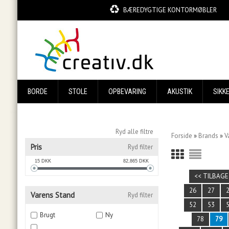
BÆREDYGTIGE KONTORMØBLER
BORDE
STOLE
OPBEVARING
AKUSTIK
SIKK
Ryd alle filtre
Forside
»
Brands
»
V
Pris
Ryd filter
15
DKK
82,865
DKK
<< TILBAGE
26
27
Varens Stand
Ryd filter
52
53
Brugt
Ny
78
79