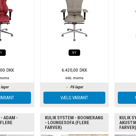
NY
NY
,00
DKK
6.420,00
DKK
. moms
inkl. moms
 lager
På lager
- ADAM -
KULIK SYSTEM - BOOMERANG
KULIK S
(FLERE
- LOUNGESOFA (FLERE
AKUSTIK
FARVER)
FARVER