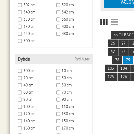
302 cm
320 cm
340 cm
342 cm
350 cm
360 cm
370 cm
400 cm
440 cm
480 cm
<< TILBAGE
500 cm
26
27
52
53
Dybde
Ryd filter
78
79
103
104
300 cm
10 cm
125
126
20 cm
30 cm
40 cm
50 cm
60 cm
70 cm
80 cm
90 cm
100 cm
110 cm
120 cm
130 cm
140 cm
150 cm
160 cm
170 cm