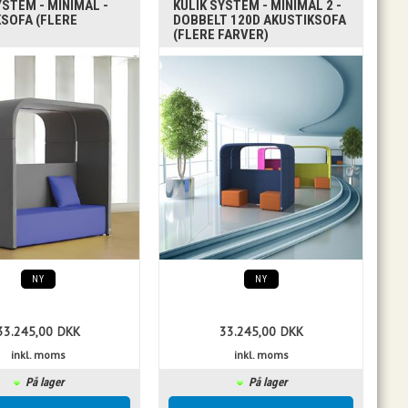
YSTEM - MINIMAL -
KULIK SYSTEM - MINIMAL 2 -
SOFA (FLERE
DOBBELT 120D AKUSTIKSOFA
)
(FLERE FARVER)
NY
NY
33.245,00
DKK
33.245,00
DKK
inkl. moms
inkl. moms
På lager
På lager