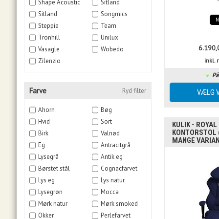
Shape Acoustic
Sitland
Sitland
Songmics
Steppie
Team
Tronhill
Unilux
6.190,
Vasagle
Wobedo
Zilenzio
inkl
På
Farve
Ryd filter
Ahorn
Bøg
Hvid
Sort
KULIK - ROYAL
KONTORSTOL 
Birk
Valnød
MANGE VARIA
Eg
Antracitgrå
Lysegrå
Antik eg
Børstet stål
Cognacfarvet
Lys eg
Lys natur
Lysegrøn
Mocca
Mørk natur
Mørk smoked
Okker
Perlefarvet