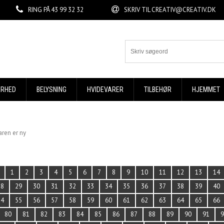
RING PÅ
43 99 32 32
SKRIV TIL
CREATIV@CREATIV.DK
ERHED
BELYSNING
HVIDEVARER
TILBEHØR
HJEMMET
aren er ny
1
2
3
4
5
6
7
8
9
10
11
12
13
14
28
29
30
31
32
33
34
35
36
37
38
39
40
54
55
56
57
58
59
60
61
62
63
64
65
66
80
81
82
83
84
85
86
87
88
89
90
91