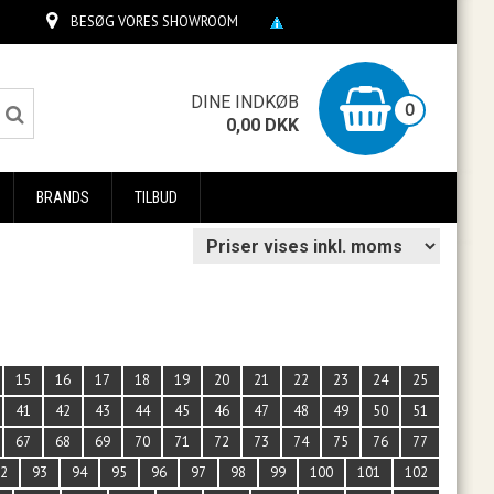
BESØG VORES SHOWROOM
0
DINE INDKØB
0
0,00
DKK
BRANDS
TILBUD
15
16
17
18
19
20
21
22
23
24
25
41
42
43
44
45
46
47
48
49
50
51
67
68
69
70
71
72
73
74
75
76
77
92
93
94
95
96
97
98
99
100
101
102