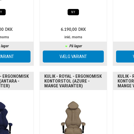
NY
NY
00
DKK
6.190,00
DKK
. moms
inkl. moms
 lager
På lager
 - ERGONOMISK
KULIK - ROYAL - ERGONOMISK
KULIK -
(ANTARA -
KONTORSTOL (AZURE -
KONTOR
NTER)
MANGE VARIANTER)
MANGE 