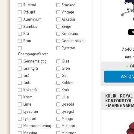
Rustrød
Smoked
Stålgrå
Vintage
Aluminium
Asketræ
Bambus
Beige
Blå
Bordeaux
Brun
Børstet nikkel
Fyrretræ
7.640,
Champagnefarvet
inkl
Gennemsigtig
Glas
På
Grafitgrå
Grøn
Grå
Gul
Guld
Kobber
Koksgrå
Kork
KULIK - ROYAL
Krom
Lilla
KONTORSTOL 
Lime
Lyseblå
- MANGE VARI
Lysebrun
Lysegrå
Lyserød
Mango
Marmorimitering
Mat sort
Messing
Mintgrøn