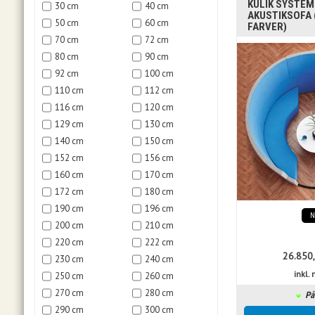
KULIK SYSTEM 
30 cm
40 cm
AKUSTIKSOFA 
50 cm
60 cm
FARVER)
70 cm
72 cm
80 cm
90 cm
92 cm
100 cm
110 cm
112 cm
116 cm
120 cm
129 cm
130 cm
140 cm
150 cm
152 cm
156 cm
160 cm
170 cm
172 cm
180 cm
190 cm
196 cm
200 cm
210 cm
220 cm
222 cm
26.850
230 cm
240 cm
inkl
250 cm
260 cm
270 cm
280 cm
På
290 cm
300 cm