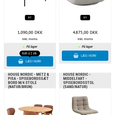
NY
NY
1.090,00
DKK
4.875,00
DKK
inkl. moms
inkl. moms
På lager
På lager
Kolli á 2 stk.
HOUSE NORDIC - METZ &
HOUSE NORDIC -
PISA - SPISEBORDSSÆT
MIDDELFART -
BORD M/4 STOLE
SPISEBORDSSTOL
(NATUR/BRUN)
(SAND/NATUR)