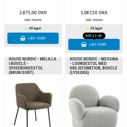
2.875,00
DKK
1.087,50
DKK
inkl. moms
inkl. moms
På lager
På lager
Kolli á 2 stk.
HOUSE NORDIC - MELILLA
HOUSE NORDIC - MESSINA
I BOUCLÉ -
- LOUNGESTOL MED
SPISEBORDSSTOL
DREJEFUNKTION, BOUCLÉ
(BRUN/SORT)
(LYSEGRÅ)