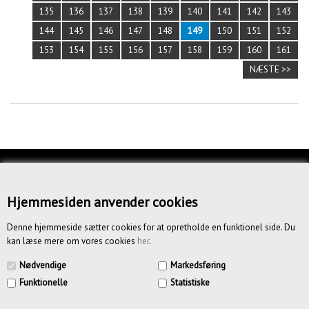
135
136
137
138
139
140
141
142
143
144
145
146
147
148
149
150
151
152
153
154
155
156
157
158
159
160
161
NÆSTE >>
KUNDESERVICE
OM OS
Hjemmesiden anvender cookies
BETINGELSER
Denne hjemmeside sætter cookies for at opretholde en funktionel side. Du
kan læse mere om vores cookies
her
.
NYHEDSBREV
Nødvendige
Markedsføring
Funktionelle
Statistiske