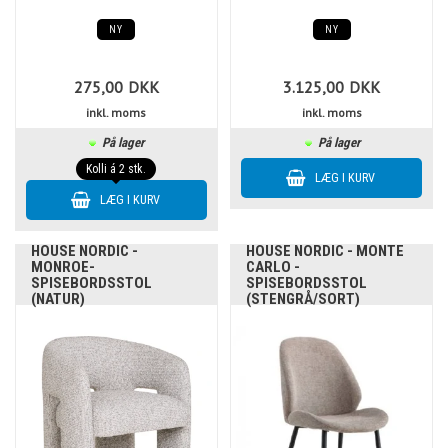
NY
NY
275,00
DKK
3.125,00
DKK
inkl. moms
inkl. moms
På lager
På lager
Kolli á 2 stk.
HOUSE NORDIC -
HOUSE NORDIC - MONTE
MONROE-
CARLO -
SPISEBORDSSTOL
SPISEBORDSSTOL
(NATUR)
(STENGRÅ/SORT)