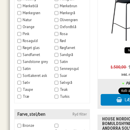
Mørkeblå
Mørkebrun
Mørkegrøn
Mørkegrå
Natur
Olivengrøn
Orange
Oxfordblå
Pink
Rosa
Rosaguld
Rød
Røget glas
Røgfarvet
Sandfarvet
Sandgrå
Sandstone grey
Satin
1.500,00
Satin
Sennepsgul
inkl
Sortlakeret ask
Suar
Sølv
Sølvgrå
På
Taupe
Teak
Kolli 
Træ
Turkis
Farve, stel/ben
Ryd filter
HOUSE NORDIC
BOMULDSHYND
Bronze
ANDORRA SOLV