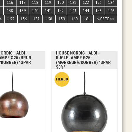
5
116
117
118
119
120
121
122
123
124
7
138
139
140
141
142
143
144
145
146
4
155
156
157
158
159
160
161
NÆSTE >>
ORDIC - ALBI -
HOUSE NORDIC - ALBI -
AMPE Ø25 (BRUN
KUGLELAMPE Ø25
/KOBBER) "SPAR
(MØRKEGRÅ/KOBBER) "SPAR
50%"