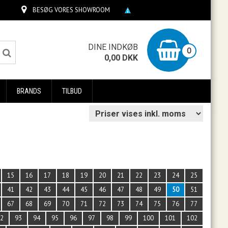
BESØG VORES SHOWROOM
0
DINE INDKØB
0
0,00
DKK
BRANDS
TILBUD
15
16
17
18
19
20
21
22
23
24
25
41
42
43
44
45
46
47
48
49
50
51
67
68
69
70
71
72
73
74
75
76
77
92
93
94
95
96
97
98
99
100
101
102