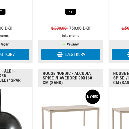
NY
NY
00
DKK
1.500,00
750,00
DKK
1.5
. moms
inkl. moms
 lager
På lager
- ALBI -
HOUSE NORDIC - ALCUDIA
HOUSE N
Ø35
SPISE-/HAVEBORD 90X160
SPISE-/
LD) "SPAR
CM (SAND)
CM (SAN