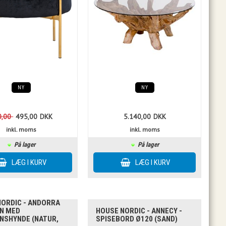
NY
NY
0,00
495,00
DKK
5.140,00
DKK
inkl. moms
inkl. moms
På lager
På lager
NORDIC - ANDORRA
N MED
HOUSE NORDIC - ANNECY -
NSHYNDE (NATUR,
SPISEBORD Ø120 (SAND)