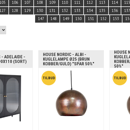
105
106
107
108
109
110
111
112
113
114
11
127
128
129
130
131
132
133
134
135
136
13
147
148
149
150
151
152
153
15
HOUSE N
HOUSE NORDIC - ALBI -
- ADELAIDE -
KUGLEL
KUGLELAMPE Ø25 (BRUN
90X110 (SORT)
KOBBER
KOBBER/GULD) "SPAR 50%"
50%"