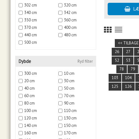
302 cm
320 cm
340 cm
342 cm
350 cm
360 cm
370 cm
400 cm
440 cm
480 cm
500 cm
<< TILBAGE
26
27
52
53
Dybde
Ryd filter
78
79
300 cm
10 cm
103
104
20 cm
30 cm
125
126
40 cm
50 cm
60 cm
70 cm
80 cm
90 cm
100 cm
110 cm
120 cm
130 cm
140 cm
150 cm
160 cm
170 cm