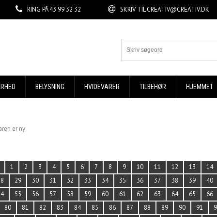
RING PÅ
43 99 32 32
SKRIV TIL
CREATIV@CREATIV.DK
ERHED
BELYSNING
HVIDEVARER
TILBEHØR
HJEMMET
aren er ny
1
2
3
4
5
6
7
8
9
10
11
12
13
14
28
29
30
31
32
33
34
35
36
37
38
39
40
54
55
56
57
58
59
60
61
62
63
64
65
66
80
81
82
83
84
85
86
87
88
89
90
91