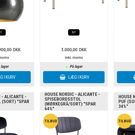
NY
NY
900,00
DKK
3.000,00
DKK
. moms
inkl. moms
 lager
På lager
HOUSE NORDIC - ALICANTE -
- ALICANTE -
HOUSE N
SPISEBORDSSTOL
 (SORT) "SPAR
PUF (SO
(MØRKEGRÅ/SORT) "SPAR
34%"
64%"