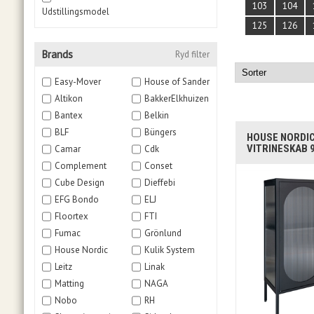
103
104
Udstillingsmodel
125
126
Brands
Ryd filter
Easy-Mover
House of Sander
Altikon
BakkerElkhuizen
Bantex
Belkin
BLF
Büngers
HOUSE NORDIC 
VITRINESKAB 
Camar
Cdk
Complement
Conset
Cube Design
Dieffebi
EFG Bondo
ELJ
Floortex
FTI
Fumac
Grönlund
House Nordic
Kulik System
Leitz
Linak
Matting
NAGA
Nobo
RH