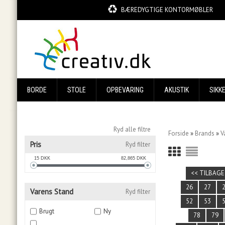
BÆREDYGTIGE KONTORMØBLER
BORDE
STOLE
OPBEVARING
AKUSTIK
SIKK
Ryd alle filtre
Forside
»
Brands
»
V
Pris
Ryd filter
15
DKK
82,865
DKK
<< TILBAGE
26
27
Varens Stand
Ryd filter
52
53
Brugt
Ny
78
79