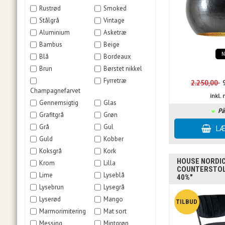
Rustrød
Smoked
Stålgrå
Vintage
Aluminium
Asketræ
Bambus
Beige
Blå
Bordeaux
Brun
Børstet nikkel
Fyrretræ
2.250,00
Champagnefarvet
inkl
Gennemsigtig
Glas
På
Grafitgrå
Grøn
Grå
Gul
Guld
Kobber
Koksgrå
Kork
HOUSE NORDIC 
Krom
Lilla
COUNTERSTOL
Lime
Lyseblå
40%"
Lysebrun
Lysegrå
Lyserød
Mango
Marmorimitering
Mat sort
Messing
Mintgrøn