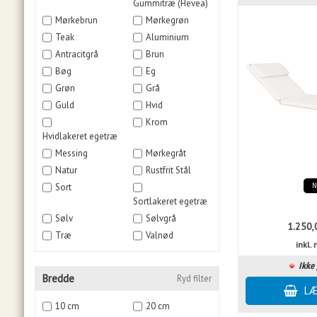
Gummitræ (Hevea)
Mørkebrun
Mørkegrøn
Teak
Aluminium
Antracitgrå
Brun
Bøg
Eg
Grøn
Grå
Guld
Hvid
Krom
Hvidlakeret egetræ
Messing
Mørkegråt
Natur
Rustfrit Stål
Sort
Sortlakeret egetræ
Sølv
Sølvgrå
1.250,
Træ
Valnød
inkl
Ikke 
Bredde
Ryd filter
10 cm
20 cm