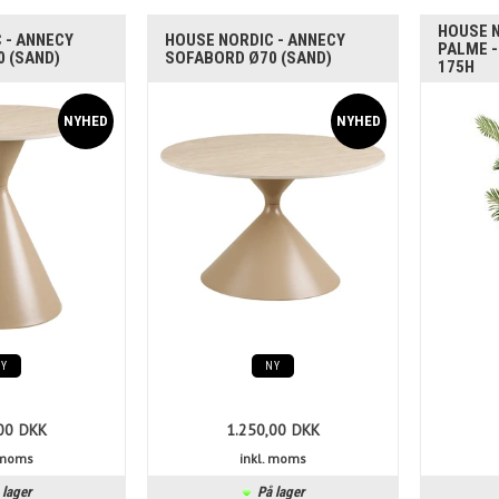
HOUSE N
 - ANNECY
HOUSE NORDIC - ANNECY
PALME -
 (SAND)
SOFABORD Ø70 (SAND)
175H
NY
NY
00
DKK
1.250,00
DKK
. moms
inkl. moms
 lager
På lager