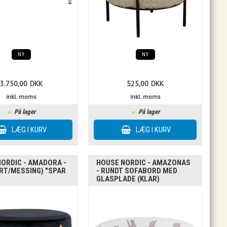
NY
NY
3.750,00
DKK
525,00
DKK
inkl. moms
inkl. moms
På lager
På lager
ORDIC - AMADORA -
HOUSE NORDIC - AMAZONAS
RT/MESSING) "SPAR
- RUNDT SOFABORD MED
GLASPLADE (KLAR)