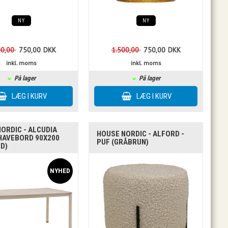
NY
NY
00,00
750,00
DKK
1.500,00
750,00
DKK
inkl. moms
inkl. moms
På lager
På lager
ORDIC - ALCUDIA
HOUSE NORDIC - ALFORD -
HAVEBORD 90X200
PUF (GRÅBRUN)
D)