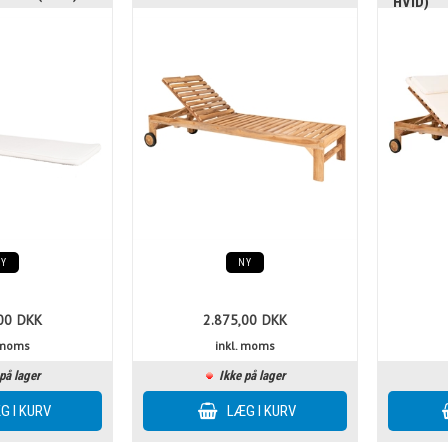
HVID)
NY
NY
00
DKK
2.875,00
DKK
. moms
inkl. moms
på lager
Ikke på lager