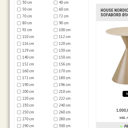
30 cm
40 cm
50 cm
60 cm
HOUSE NORDIC
SOFABORD Ø50
70 cm
72 cm
80 cm
90 cm
92 cm
100 cm
110 cm
112 cm
116 cm
120 cm
129 cm
130 cm
140 cm
150 cm
152 cm
156 cm
160 cm
170 cm
172 cm
180 cm
190 cm
196 cm
200 cm
210 cm
220 cm
222 cm
230 cm
240 cm
1.000,
250 cm
260 cm
inkl
270 cm
280 cm
290 cm
300 cm
På