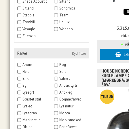
Shape Acoustic
Sitland
Sitland
Songmics
Steppie
Team
Tronhill
Unilux
3.315,
Vasagle
Wobedo
Zilenzio
inkl
På
Farve
Ryd filter
Ahorn
Bøg
HOUSE NORDIC 
Hvid
Sort
KUGLELAMPE 
Birk
Valnød
(MØRKEGRÅ/GU
60%"
Eg
Antracitgrå
Lysegrå
Antik eg
Børstet stål
Cognacfarvet
Lys eg
Lys natur
Lysegrøn
Mocca
Mørk natur
Mørk smoked
Okker
Perlefarvet