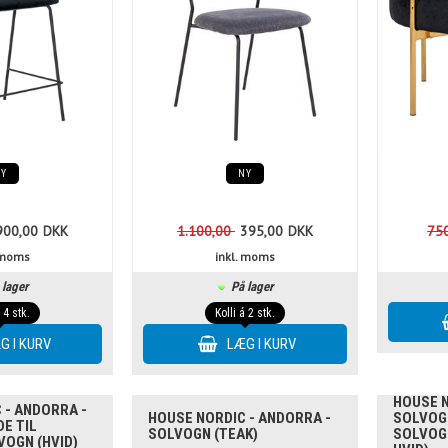
NY
NY
900,00
DKK
1.100,00
395,00
DKK
75
. moms
inkl. moms
 lager
På lager
á 4 stk.
Kolli á 2 stk.
HOUSE 
 - ANDORRA -
HOUSE NORDIC - ANDORRA -
SOLVOG
E TIL
SOLVOGN (TEAK)
SOLVOG
OGN (HVID)